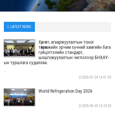
LATEST NEWS
Хөргөлт, агааржуулалтын тоног
төхөөрөмжийн эрчим хүчний хамгийн бага
гүйцэтгэлийн стандарт,
шошгожуулалтын чиглэлээр БНХАУ-
ын туршлага судаллаа.
...
2026-07-24 16:01:33
World Refrigeration Day 2026
...
2026-06-25 16:23:59