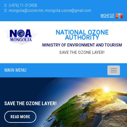
(+976) 11-312458
mongolia@ozone.mn; mongolia.ozone@gmail.com
МОНГОЛ
NATIONAL OZONE
AUTHORITY
MINISTRY OF ENVIRONMENT AND TOURISM
SAVE THE OZONE LAYER!
MAIN MENU
Toggle
navigati
SAVE THE OZONE LAYER!
READ MORE