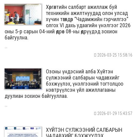
Хөргөлтийн салбарт ажиллаж буй
техникийн ажилтнуудад олон улсад
хүчин төгөлдөр “Чадамжийн гэрчилгээ”
олгох VI дахь удаагийн үнэлгээг 2026
оны 5-р сарын 04-ний өдрөөс 08-ны өдрүүдэд зохион
байгуулна.
...
2026-03-25 15:58:16
Озоны үндэсний алба Хүйтэн
сүлжээний салбарын чадавхийг
бэхжүүлэх, үнэлгээний тогтолцоо
нэвтрүүлсэн үйл ажиллагааны
дуулиан зохион байгууллаа.
...
2026-01-29 15:43:57
ХҮЙТЭН СҮЛЖЭЭНИЙ САЛБАРЫН
ЧАДАВХИЙГ БЭХЖҮҮЛЭХ,