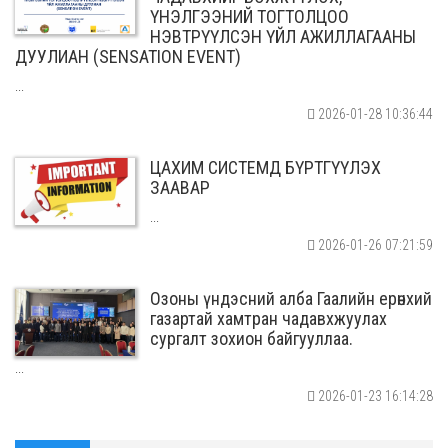
ҮНЭЛГЭЭНИЙ ТОГТОЛЦОО
НЭВТРҮҮЛСЭН ҮЙЛ АЖИЛЛАГААНЫ
ДУУЛИАН (SENSATION EVENT)
...
2026-01-28 10:36:44
ЦАХИМ СИСТЕМД БҮРТГҮҮЛЭХ
ЗААВАР
...
2026-01-26 07:21:59
Озоны үндэсний алба Гаалийн ерөнхий
газартай хамтран чадавхжуулах
сургалт зохион байгууллаа.
...
2026-01-23 16:14:28