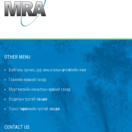
OTHER MENU
Байгаль орчин, уур амьсгалын өөрчлөлтийн яам
Гаалийн ерөнхий газар
Мэргэжлийн хяналтын ерөнхий газар
Бодисын тусгай зөвшөөрөл
Тоног төхөөрөмжийн тусгай зөвшөөрөл
CONTACT US