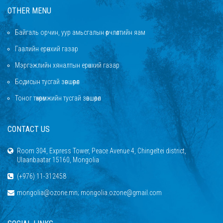
OTHER MENU
Байгаль орчин, уур амьсгалын өөрчлөлтийн яам
Гаалийн ерөнхий газар
Мэргэжлийн хяналтын ерөнхий газар
Бодисын тусгай зөвшөөрөл
Тоног төхөөрөмжийн тусгай зөвшөөрөл
CONTACT US
Room 304, Express Tower, Peace Avenue 4, Chingeltei district,
Ulaanbaatar 15160, Mongolia
(+976) 11-312458
mongolia@ozone.mn; mongolia.ozone@gmail.com