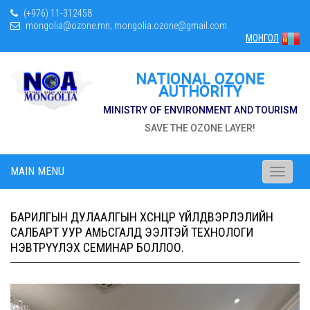
(+976) 11-312458
mongolia@ozone.mn; mongolia.ozone@gmail.com
МОНГОЛ
NATIONAL OZONE
AUTHORITY
MINISTRY OF ENVIRONMENT AND TOURISM
SAVE THE OZONE LAYER!
MAIN MENU
Toggle
navigati
БАРИЛГЫН ДУЛААЛГЫН ХӨӨСӨНЦӨР ҮЙЛДВЭРЛЭЛИЙН
САЛБАРТ УУР АМЬСГАЛД ЭЭЛТЭЙ ТЕХНОЛОГИ
НЭВТРҮҮЛЭХ СЕМИНАР БОЛЛОО.