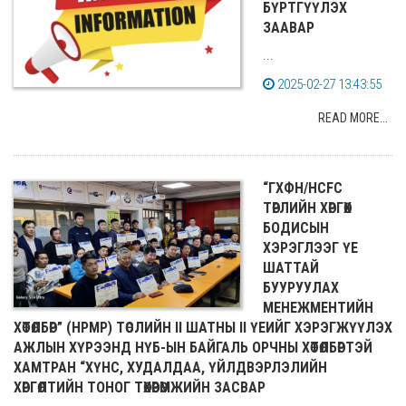
БҮРТГҮҮЛЭХ
ЗААВАР
...
2025-02-27 13:43:55
READ MORE...
“ГХФН/HCFC
ТӨРЛИЙН ХӨРГӨХ
БОДИСЫН
ХЭРЭГЛЭЭГ ҮЕ
ШАТТАЙ
БУУРУУЛАХ
МЕНЕЖМЕНТИЙН
ХӨТӨЛБӨР” (HPMP) ТӨСЛИЙН II ШАТНЫ II ҮЕИЙГ ХЭРЭГЖҮҮЛЭХ
АЖЛЫН ХҮРЭЭНД НҮБ-ЫН БАЙГАЛЬ ОРЧНЫ ХӨТӨЛБӨРТЭЙ
ХАМТРАН “ХҮНС, ХУДАЛДАА, ҮЙЛДВЭРЛЭЛИЙН
ХӨРГӨЛТИЙН ТОНОГ ТӨХӨӨРӨМЖИЙН ЗАСВАР