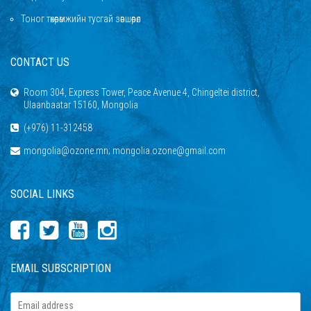
Тоног төхөөрөмжийн тусгай зөвшөөрөл
CONTACT US
Room 304, Express Tower, Peace Avenue 4, Chingeltei district,
Ulaanbaatar 15160, Mongolia
(+976) 11-312458
mongolia@ozone.mn; mongolia.ozone@gmail.com
SOCIAL LINKS
EMAIL SUBSCRIPTION