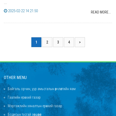
...
2025-02-22 14:21:50
READ MORE...
1
2
3
4
>
OTHER MENU
Байгаль орчин, уур амьсгалын өөрчлөлтийн яам
Гаалийн ерөнхий газар
Мэргэжлийн хяналтын ерөнхий газар
Бодисын тусгай зөвшөөрөл