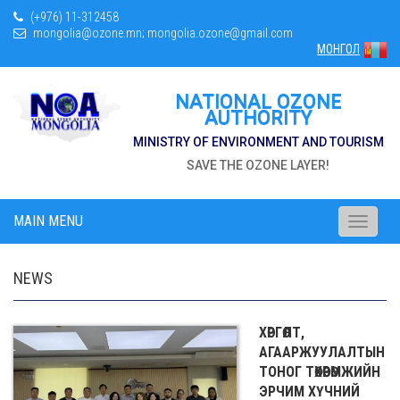
(+976) 11-312458
mongolia@ozone.mn; mongolia.ozone@gmail.com
МОНГОЛ
NATIONAL OZONE
AUTHORITY
MINISTRY OF ENVIRONMENT AND TOURISM
SAVE THE OZONE LAYER!
MAIN MENU
Toggle
navigati
NEWS
ХӨРГӨЛТ,
АГААРЖУУЛАЛТЫН
ТОНОГ ТӨХӨӨРӨМЖИЙН
ЭРЧИМ ХҮЧНИЙ