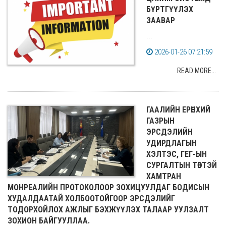
БҮРТГҮҮЛЭХ
ЗААВАР
...
2026-01-26 07:21:59
READ MORE...
ГААЛИЙН ЕРӨНХИЙ
ГАЗРЫН
ЭРСДЭЛИЙН
УДИРДЛАГЫН
ХЭЛТЭС, ГЕГ-ЫН
СУРГАЛТЫН ТӨВТЭЙ
ХАМТРАН
МОНРЕАЛИЙН ПРОТОКОЛООР ЗОХИЦУУЛДАГ БОДИСЫН
ХУДАЛДААТАЙ ХОЛБООТОЙГООР ЭРСДЭЛИЙГ
ТОДОРХОЙЛОХ АЖЛЫГ БЭХЖҮҮЛЭХ ТАЛААР УУЛЗАЛТ
ЗОХИОН БАЙГУУЛЛАА.