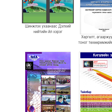
Шинжлэх ухаанаас Дэлхий
нийтийн үйл хэрэг
Хөргөлт, агааржу
тоног төхөөрөмжий