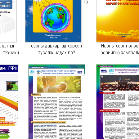
Та
улалтын
озоны давхаргад хэрхэн
Нарны хорт нөлөө
н техникч
тусалж чадах вэ?
өөрийгөө хамгаал