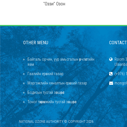
"Оззи" Озон
OTHER MENU
CONTACT
Байгаль орчин, уур амьсгалын өөрчлөлтийн
Room 30
яам
Ulaanba
Гаалийн ерөнхий газар
(+976) 
Мэргэжлийн хяналтын ерөнхий газар
mongol
Бодисын тусгай зөвшөөрөл
Тоног төхөөрөмжийн тусгай зөвшөөрөл
NATIONAL OZONE AUTHORITY © COPYRIGHT 2026.