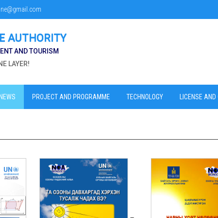
one@gmail.com
E AUTHORITY
MENT AND TOURISM
E LAYER!
NEWS
PROJECT AND PROGRAMME
TECHNOLOGY
LICENSE AND