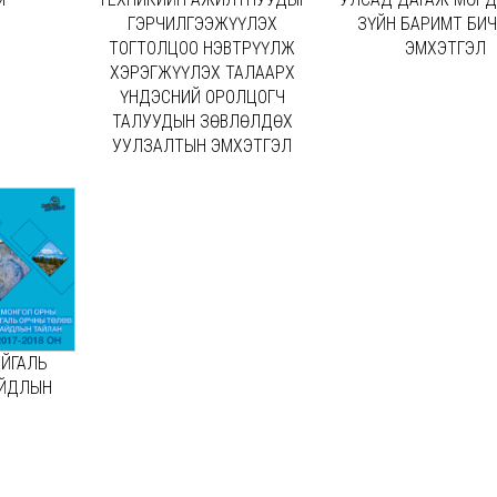
ГЭРЧИЛГЭЭЖҮҮЛЭХ
ЗҮЙН БАРИМТ БИ
ТОГТОЛЦОО НЭВТРҮҮЛЖ
ЭМХЭТГЭЛ
ХЭРЭГЖҮҮЛЭХ ТАЛААРХ
ҮНДЭСНИЙ ОРОЛЦОГЧ
ТАЛУУДЫН ЗӨВЛӨЛДӨХ
УУЛЗАЛТЫН ЭМХЭТГЭЛ
АЙГАЛЬ
АЙДЛЫН