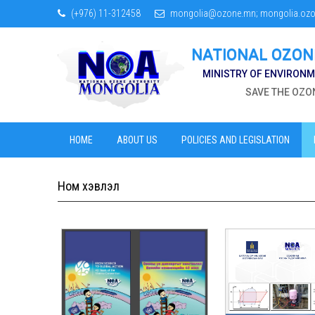
(+976) 11-312458
mongolia@ozone.mn; mongolia.oz
NATIONAL OZON
MINISTRY OF ENVIRON
SAVE THE OZON
HOME
ABOUT US
POLICIES AND LEGISLATION
Ном хэвлэл