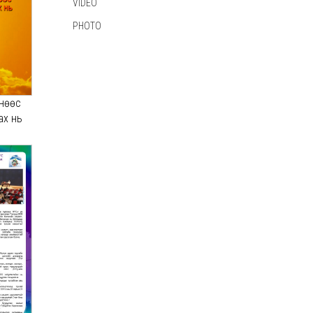
VIDEO
PHOTO
нөөс
ах нь