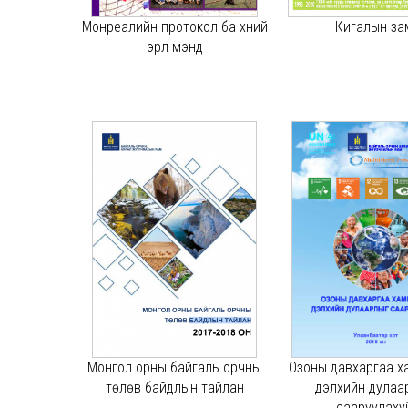
Монреалийн протокол ба хүний
Кигалын за
эрүүл мэнд
Монгол орны байгаль орчны
Озоны давхаргаа х
төлөв байдлын тайлан
дэлхийн дулаа
сааруулахуи