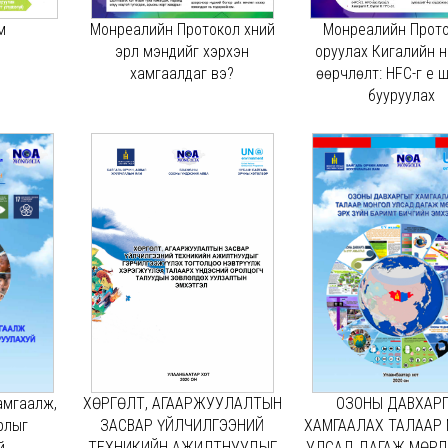
м
Монреалийн Протокол хүний
Монреалийн Прот
эрүүл мэндийг хэрхэн
оруулах Кигалийн 
хамгаалдаг вэ?
өөрчлөлт: HFC-г үе 
бууруулах
амгаалж,
ХӨРГӨЛТ, АГААРЖУУЛАЛТЫН
ОЗОНЫ ДАВХАР
рлыг
ЗАСВАР ҮЙЛЧИЛГЭЭНИЙ
ХАМГААЛАХ ТАЛААР
̆
ТЕХНИКИЙН АЖИЛТНУУДЫГ
УЛСАД ДАГАЖ МӨРД