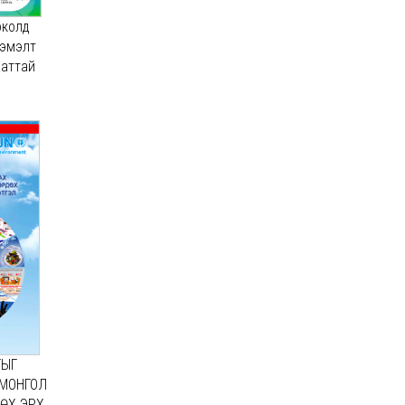
околд
нэмэлт
шаттай
ГЫГ
 МОНГОЛ
ӨХ ЭРХ