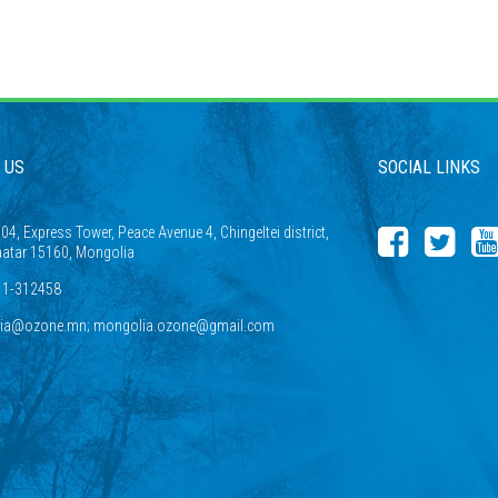
 US
SOCIAL LINKS
4, Express Tower, Peace Avenue 4, Chingeltei district,
atar 15160, Mongolia
11-312458
ia@ozone.mn; mongolia.ozone@gmail.com