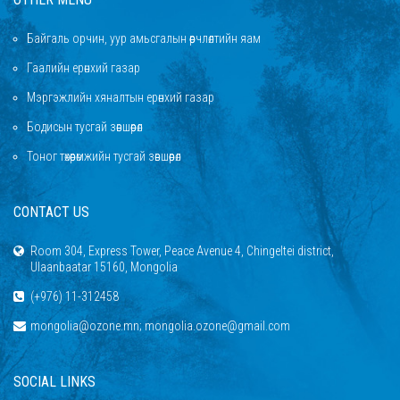
Байгаль орчин, уур амьсгалын өөрчлөлтийн яам
Гаалийн ерөнхий газар
Мэргэжлийн хяналтын ерөнхий газар
Бодисын тусгай зөвшөөрөл
Тоног төхөөрөмжийн тусгай зөвшөөрөл
CONTACT US
Room 304, Express Tower, Peace Avenue 4, Chingeltei district,
Ulaanbaatar 15160, Mongolia
(+976) 11-312458
mongolia@ozone.mn; mongolia.ozone@gmail.com
SOCIAL LINKS