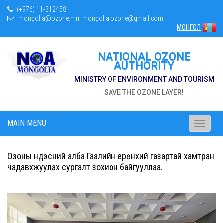
(+976) 11-312458
mongolia@ozone.mn; mongolia.ozone@gmail.com
МОНГОЛ
NATIONAL OZONE
AUTHORITY
MINISTRY OF ENVIRONMENT AND TOURISM
SAVE THE OZONE LAYER!
MAIN MENU
Toggle
navigati
Озоны үндэсний алба Гаалийн ерөнхий газартай хамтран
чадавхжуулах сургалт зохион байгууллаа.