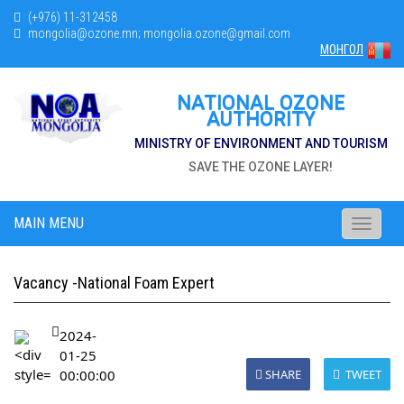
(+976) 11-312458
mongolia@ozone.mn; mongolia.ozone@gmail.com
МОНГОЛ
NATIONAL OZONE
AUTHORITY
MINISTRY OF ENVIRONMENT AND TOURISM
SAVE THE OZONE LAYER!
MAIN MENU
Toggle
navigati
Vacancy -National Foam Expert
2024-
01-25
00:00:00
SHARE
TWEET