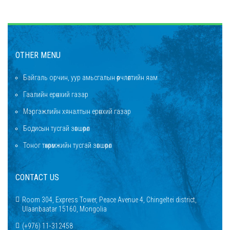
OTHER MENU
Байгаль орчин, уур амьсгалын өөрчлөлтийн яам
Гаалийн ерөнхий газар
Мэргэжлийн хяналтын ерөнхий газар
Бодисын тусгай зөвшөөрөл
Тоног төхөөрөмжийн тусгай зөвшөөрөл
CONTACT US
Room 304, Express Tower, Peace Avenue 4, Chingeltei district,
Ulaanbaatar 15160, Mongolia
(+976) 11-312458